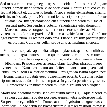
Sed massa enim, tristique eget turpis in, tincidunt finibus arcu. Aliquam
tincidunt malesuada sapien, vitae porta diam. Ut purus elit, convallis
feugiat blandit et, ultricies id ligula. Nunc a augue elementum, efficitur
felis in, malesuada purus. Nullam mi leo, suscipit nec porttitor in, luctu
sit amet leo. Integer commodo elit et tincidunt bibendum. Cras et
suscipit justo. Suspendisse potenti. Pellentesque eget aliquet mi.
Maecenas ornare congue nisi, et rhoncus eros sodales ac. Mauris
venenatis in dolor non gravida. Aliquam ac vehicula magna. Curabitur
eget viverra nulla. Fusce non odio eros. Fusce dignissim pharetra justo
eu pretium. Curabitur pellentesque ante at maximus rhoncus.
Mauris consequat, sapien vitae aliquam placerat, quam sem ultrices
metus, non feugiat mauris nibh in quam. Nunc ac enim in sem tincidun
rutrum. Phasellus tempor egestas arcu, sed iaculis mauris dictum
bibendum. Praesent egestas neque diam, faucibus pharetra libero
venenatis in. Nam a ex accumsan, eleifend quam sit amet, venenatis
risus. Proin iaculis auctor elementum. Cras gravida ipsum sapien, nec
lacinia ipsum vulputate eget. Suspendisse potenti. Curabitur luctus
ipsum massa, ac facilisis nisi tempor a. In gravida porttitor dignissim.
Ut molestie ex in nunc bibendum, vitae dignissim odio aliquet.
Morbi non tincidunt metus, sed vestibulum mauris. Quisque bibendum
sapien quis quam sodales posuere. Aenean vitae scelerisque nisl.
Suspendisse eget nibh velit. Donec at odio dignissim, congue massa a,
porta felis. In hac habitasse platea dictumst. Integer vestibulum massa