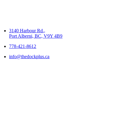
3140 Harbour Rd.,
Port Alberni, BC, V9Y 4B9
778-421-8612
info@thedockplus.ca