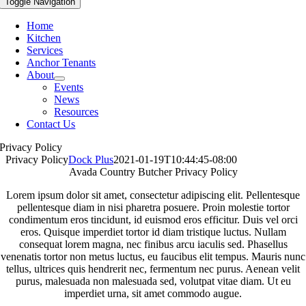
Toggle Navigation
Home
Kitchen
Services
Anchor Tenants
About
Events
News
Resources
Contact Us
Privacy Policy
Privacy Policy
Dock Plus
2021-01-19T10:44:45-08:00
Avada Country Butcher Privacy Policy
Lorem ipsum dolor sit amet, consectetur adipiscing elit. Pellentesque
pellentesque diam in nisi pharetra posuere. Proin molestie tortor
condimentum eros tincidunt, id euismod eros efficitur. Duis vel orci
eros. Quisque imperdiet tortor id diam tristique luctus. Nullam
consequat lorem magna, nec finibus arcu iaculis sed. Phasellus
venenatis tortor non metus luctus, eu faucibus elit tempus. Mauris nunc
tellus, ultrices quis hendrerit nec, fermentum nec purus. Aenean velit
purus, malesuada non malesuada sed, volutpat vitae diam. Ut eu
imperdiet urna, sit amet commodo augue.